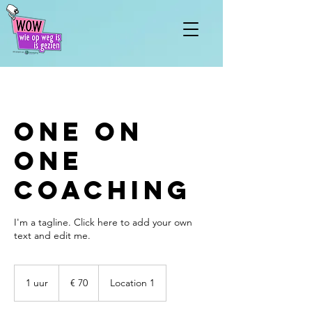
One On
One
Coaching
I'm a tagline. Click here to add your own
text and edit me.
70
euro
1 uur
1
€ 70
Location 1
u
u