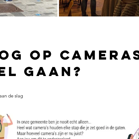
nog op camera
el gaan?
 aan de slag