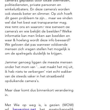
camera’s geplaatst door lokale overheden,
politiediensten, private personen en
winkeluitbaters. En deze camera’s worden
ook steeds beter en slimmer. Op zich hoeft
dit geen probleem te zijn... maar we vinden
wel dat het best wat transparanter mag.
Wie filmt ons en waarom? Wie beheert de
camera’s en wie bekijkt de beelden? Welke
informatie kan men linken aan beelden en
waar & hoelang wordt deze info bewaard?
We geloven dat pas wanneer voldoende
mensen zich vragen stellen het mogelijk is
om de spelregels duidelijk te krijgen.
Jammer genoeg liggen de meeste mensen
onder het mom van '...wat maakt het mij uit,
ik heb niets te verbergen' niet echt wakker
van de steeds vaker in het straatbeeld
opduikende camera's.
Maar daar komt dus binnenkort verandering
in.
Met Wie op weg is, is gezien (WOW)
wil
beweging.net
het maatschappelijk