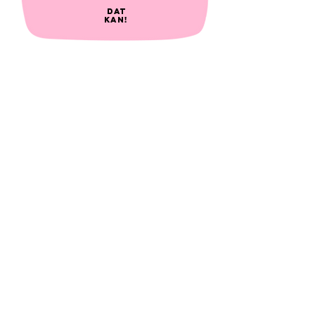
dat
kan!