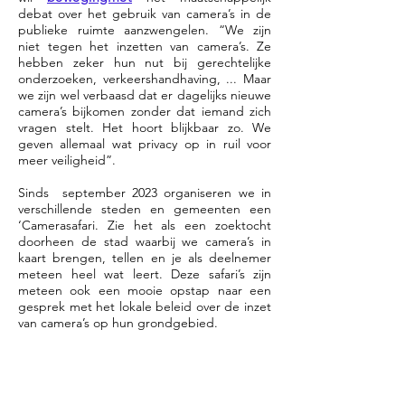
debat over het gebruik van camera’s in de
publieke ruimte aanzwengelen. “We zijn
niet tegen het inzetten van camera’s. Ze
hebben zeker hun nut bij gerechtelijke
onderzoeken, verkeershandhaving, ... Maar
we zijn wel verbaasd dat er dagelijks nieuwe
camera’s bijkomen zonder dat iemand zich
vragen stelt. Het hoort blijkbaar zo. We
geven allemaal wat privacy op in ruil voor
meer veiligheid”.
Sinds september 2023 organiseren we in
verschillende steden en gemeenten een
‘Camerasafari. Zie het als een zoektocht
doorheen de stad waarbij we camera’s in
kaart brengen, tellen en je als deelnemer
meteen heel wat leert. Deze safari’s zijn
meteen ook een mooie opstap naar een
gesprek met het lokale beleid over de inzet
van camera’s op hun grondgebied.